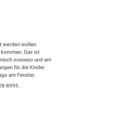
t werden wollen.
kt kommen. Das ist
efonisch sowieso und am
ungen für die Kinder
ags am Fenster.
928-8995.