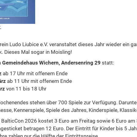
.
ein Ludo Liubice e.V. veranstaltet dieses Jahr wieder ein ga
 Dieses Mal sogar in Moisling!
m
Gemeindehaus Wichern, Andersenring 29
statt:
z
ab 17 Uhr mit offenem Ende
ärz
ab 11 Uhr mit offenem Ende
rz
von 11 bis 18 Uhr
chenendes stehen über 700 Spiele zur Verfügung. Darunter
sse, Kennerspiele, Spiele des Jahres, Kinderspiele, Klassik
ie BalticCon 2026 kostet 3 Euro am Freitag sowie 6 Euro a
gesticket betragen 12 Euro. Der Eintritt für Kinder bis 5 Jah
re zahlen nur die Hälfte der Eintrittspreise.