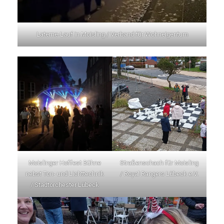
Laterne-Lauf in Moisling / Verband für Wohneigentum
Moislinger Hoffest Bühne
Straßenschach für Moisling
nebst Ton- und Lichttechnik
/ Royal Rangers Lübeck e.V.
/ Stadtorchester Lübeck