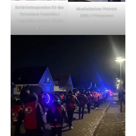
Schönheitsoperation für das
Musikalisches Picknick
Paracelsus-Ensemble /
2025 / Privatperson
Antigraffiti-Initiative Lübeck
e.V.