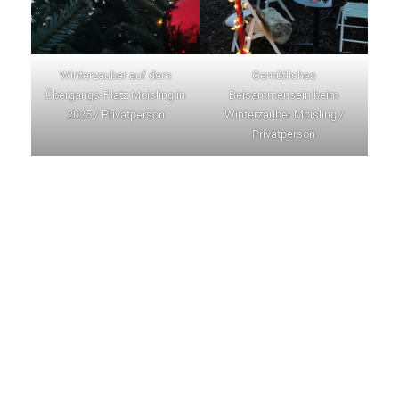
Winterzauber auf dem
Gemütliches
Übergangs-Platz Moisling in
Beisammensein beim
2025 / Privatperson
Winterzauber Moisling /
Privatperson