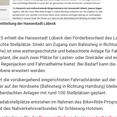
mitteilung der Hansestadt Lübeck
 erhielt die Hansestadt Lübeck den Förderbescheid des L
achte Stellplätze. Direkt am Zugang zum Bahnsteig in Richt
e) ist eine wettergeschützte und beleuchtete Anlage für F
lant, die auch zwei Plätze für Lasten- oder Dreiräder und e
B. Regenjacken und Fahrradhelme bietet. Bei Bedarf kann die
bene erweitert werden.
zt die vorübergehend eingerichteten Fahrradständer auf der 
der auf der Nordseite (Bahnsteig in Richtung Hamburg) bleib
 überdachten Anlagen mit rund 100 Stellplätzen geplant.
radabstellplätze entstehen im Rahmen des Bike+Ride-Prog
d des Nahverkehrsverbundes für Schleswig-Holstein.