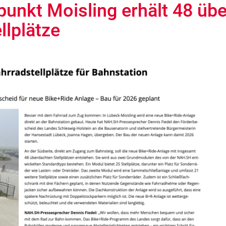
unkt Moisling erhält 48 üb
llplätze