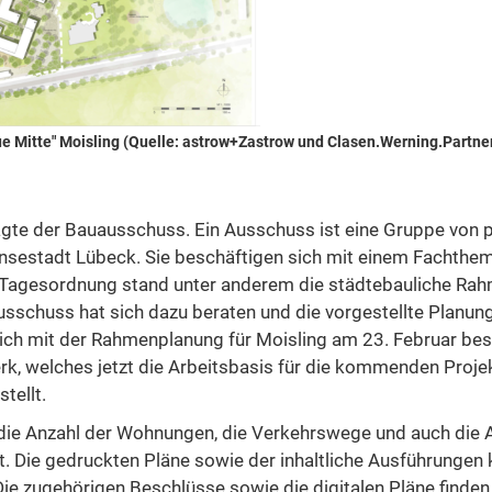
e Mitte" Moisling (Quelle: astrow+Zastrow und Clasen.Werning.Partne
gte der Bauausschuss. Ein Ausschuss ist eine Gruppe von p
ansestadt Lübeck. Sie beschäftigen sich mit einem Fachthe
 Tagesordnung stand unter anderem die städtebauliche Ra
Ausschuss hat sich dazu beraten und die vorgestellte Planu
sich mit der Rahmenplanung für Moisling am 23. Februar besc
k, welches jetzt die Arbeitsbasis für die kommenden Proje
tellt.
 die Anzahl der Wohnungen, die Verkehrswege und auch die 
. Die gedruckten Pläne sowie der inhaltliche Ausführungen 
ie zugehörigen Beschlüsse sowie die digitalen Pläne finden 