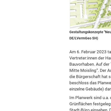
Gestaltungskonzepte "Neu
DE/LVermGeo SH)
Am 6. Februar 2023 ta
Vertreter:innen der H
Bauvorhaben. Auf der
Mitte Moisling“. Der 
die Bürgerschaft hat 
beschloss das Planwer
einzelne Gebäude) dars
Im Planwerk sind u.a.
Grünflächen festgelegt
Stadt-Büro einsehen. D