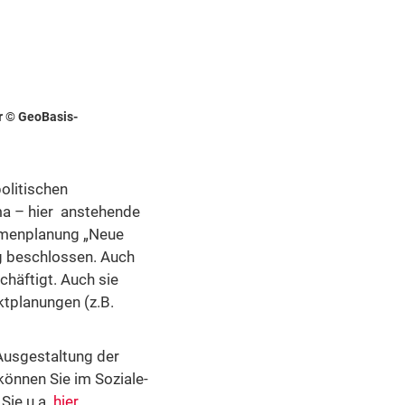
r © GeoBasis-
olitischen
ma – hier anstehende
hmenplanung „Neue
ng beschlossen. Auch
häftigt. Auch sie
ktplanungen (z.B.
Ausgestaltung der
können Sie im Soziale-
Sie u.a.
hier
.