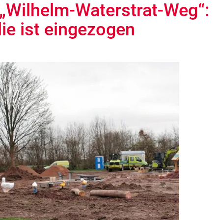
 „Wilhelm-Waterstrat-Weg“:
ie ist eingezogen