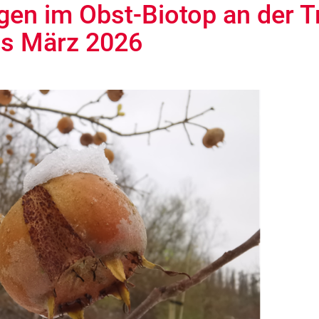
en im Obst-Biotop an der T
is März 2026