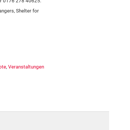
ter 0176 278 40625.
ngers, Shelter for
ote
,
Veranstaltungen