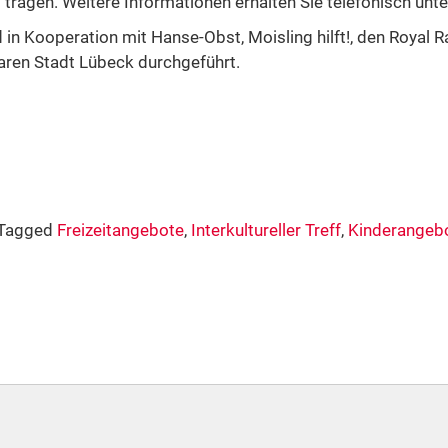
 tragen. Weitere Informationen erhalten Sie telefonisch un
 in Kooperation mit Hanse-Obst, Moisling hilft!, den Royal Ra
aren Stadt Lübeck durchgeführt.
Tagged
Freizeitangebote
,
Interkultureller Treff
,
Kinderangeb