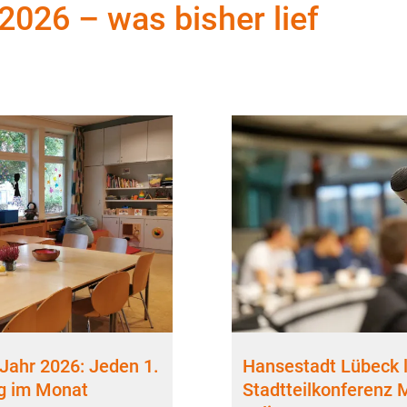
2026 – was bisher lief
Jahr 2026: Jeden 1.
Hansestadt Lübeck l
g im Monat
Stadtteilkonferenz 