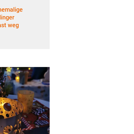
Ehemalige
linger
ast weg