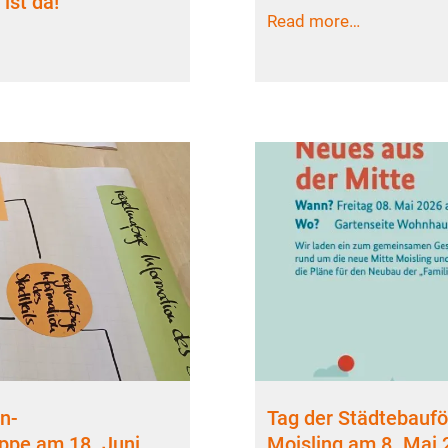
 ist da!
Read more…
rn-
Tag der Städtebaufö
ppe am 18. Juni
Moisling am 8. Mai