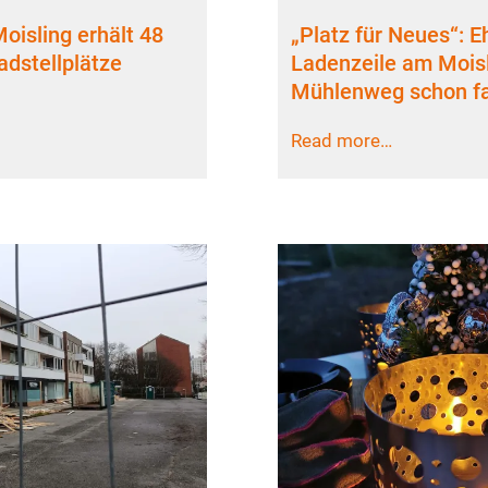
oisling erhält 48
„Platz für Neues“: 
adstellplätze
Ladenzeile am Mois
Mühlenweg schon f
Read more…