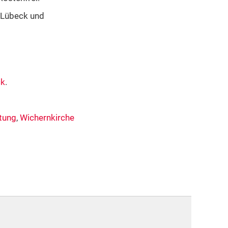
t Lübeck und
ck
.
tung
,
Wichernkirche