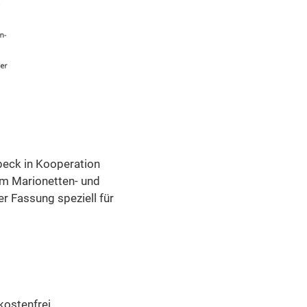
beck in Kooperation
um Marionetten- und
er Fassung speziell für
ostenfrei.