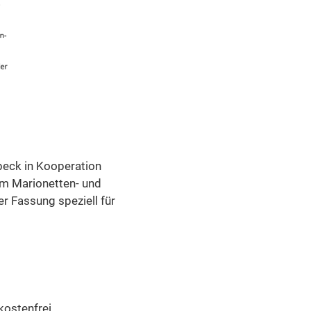
beck in Kooperation
um Marionetten- und
er Fassung speziell für
ostenfrei.