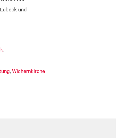
t Lübeck und
ck
.
tung
,
Wichernkirche