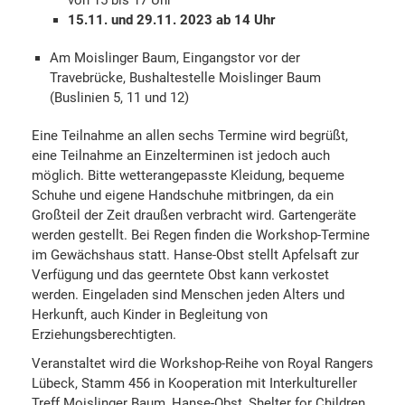
von 15 bis 17 Uhr
15.11. und 29.11. 2023 ab 14 Uhr
Am Moislinger Baum, Eingangstor vor der
Travebrücke, Bushaltestelle Moislinger Baum
(Buslinien 5, 11 und 12)
Eine Teilnahme an allen sechs Termine wird begrüßt,
eine Teilnahme an Einzelterminen ist jedoch auch
möglich. Bitte wetterangepasste Kleidung, bequeme
Schuhe und eigene Handschuhe mitbringen, da ein
Großteil der Zeit draußen verbracht wird. Gartengeräte
werden gestellt. Bei Regen finden die Workshop-Termine
im Gewächshaus statt. Hanse-Obst stellt Apfelsaft zur
Verfügung und das geerntete Obst kann verkostet
werden. Eingeladen sind Menschen jeden Alters und
Herkunft, auch Kinder in Begleitung von
Erziehungsberechtigten.
Veranstaltet wird die Workshop-Reihe von Royal Rangers
Lübeck, Stamm 456 in Kooperation mit Interkultureller
Treff Moislinger Baum, Hanse-Obst, Shelter for Children,