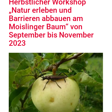
Herbstlicher Workshop
„Natur erleben und
Barrieren abbauen am
Moislinger Baum“ von
September bis November
2023