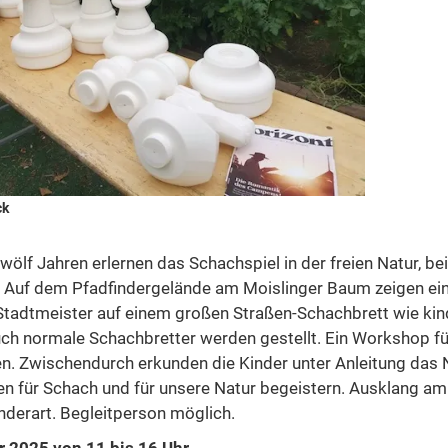
ck
wölf Jahren erlernen das Schachspiel in der freien Natur, be
Auf dem Pfadfindergelände am Moislinger Baum zeigen ein 
tadtmeister auf einem großen Straßen-Schachbrett wie kind
Auch normale Schachbretter werden gestellt. Ein Workshop f
n. Zwischendurch erkunden die Kinder unter Anleitung das N
en für Schach und für unsere Natur begeistern. Ausklang am
nderart. Begleitperson möglich.
er 2025 von 11 bis 16 Uhr