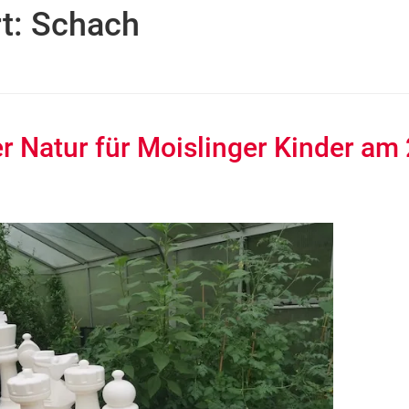
t:
Schach
r Natur für Moislinger Kinder am